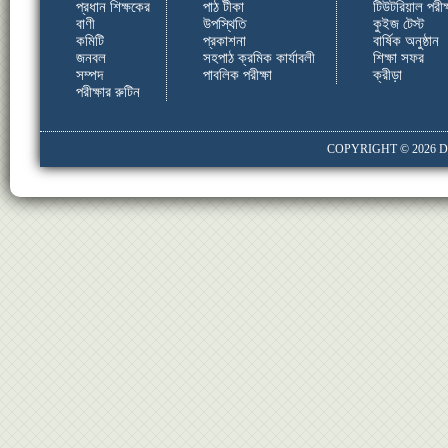
প্রধান শিক্ষকের
পাঠ টীকা
টিউটরিয়াল পরীক্
বাণী
উপস্থিতি
কুইজ টেস্ট
কমিটি
প্রকাশনা
বার্ষিক অনুষ্ঠান
জনবল
সহপাঠ ক্রমিক কার্যাবলী
শিক্ষা সফর
সম্পদ
পাবলিক পরীক্ষা
ক্রীড়া
পরীক্ষার রুটিন
COPYRIGHT © 2026
D